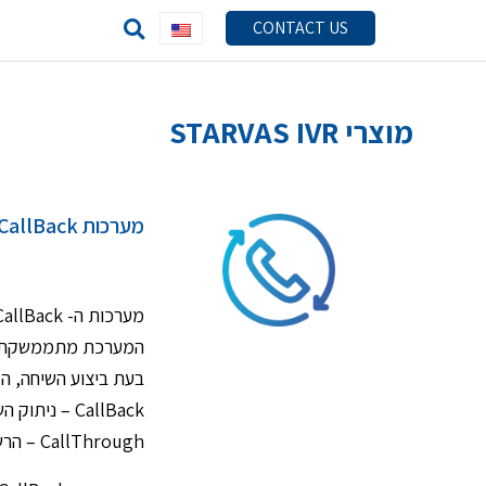
CONTACT US
מוצרי STARVAS IVR
מערכות CallBack ו-StarVas CallThrough
מערכות ה- CallBack ו-CallThrough מאפשרת לחברה לשלוט בתקשורת הפנימית והחוץ-ארגונית, ולחסוך בעלויות תקשורת בארץ ובעולם.
המערכת מתממשקת לב
בעת ביצוע השיחה, 
CallBack – ניתוק השיחה וביצוע חיוג חוזר למתקשר דרך מרכזיית החברה.
CallThrough – הרשאה לביצוע השיחה, כלומר הקצאת קו יוצא דרך מרכזיית החברה.