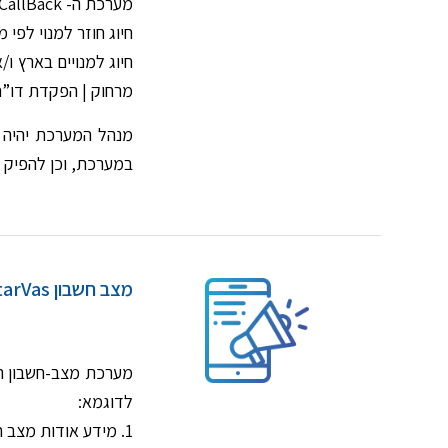
מערכת ה- CallBack ו- CallThrough מעניקות את האפשרויות הבאות:
חיוג חוזר למנוי לפי
חיוג למנויים בארץ ו
מרחוק | הפקדת דו”ח
מנהל המערכת יהיה ר
במערכת, וכן להפיק ד
מצב חשבון StarVas
לדוגמא:
1. מידע אודות מצב חשבון או מידע אודות חשבונית.