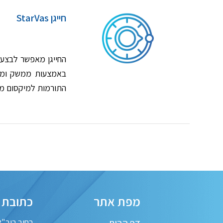
חייגן StarVas
החייגן מאפשר לבצע ח
באמצעות ממשק ומאוג
התורמות למיקסום מש
מפת אתר
כתובת
דף הבית
רחוב ריב"ל 